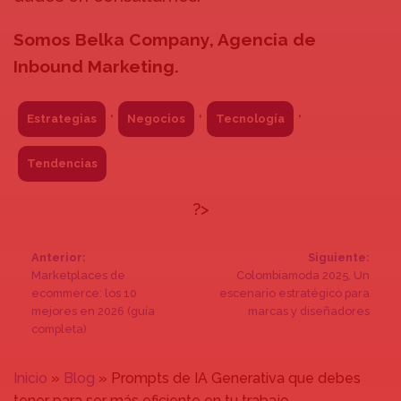
Somos Belka Company, Agencia de
Inbound Marketing.
,
,
,
Estrategias
Negocios
Tecnología
Tendencias
?>
Anterior:
Siguiente:
N
Marketplaces de
Colombiamoda 2025, Un
ecommerce: los 10
escenario estratégico para
a
mejores en 2026 (guía
marcas y diseñadores
completa)
v
Inicio
»
Blog
»
Prompts de IA Generativa que debes
e
tener para ser más eficiente en tu trabajo