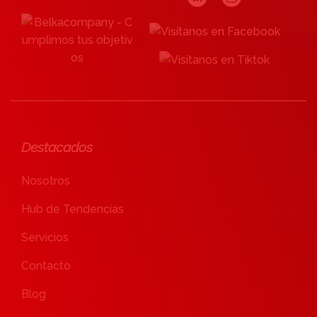
n
t
r
a
d
Destacados
a
Nosotros
s
Hub de Tendencias
Servicios
Contacto
Blog