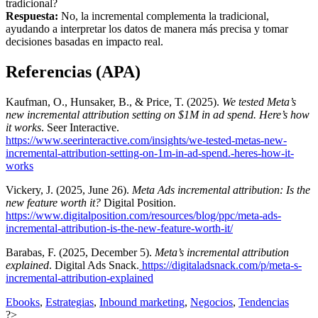
tradicional?
Respuesta:
No, la incremental complementa la tradicional,
ayudando a interpretar los datos de manera más precisa y tomar
decisiones basadas en impacto real.
Referencias (APA)
Kaufman, O., Hunsaker, B., & Price, T. (2025).
We tested Meta’s
new incremental attribution setting on $1M in ad spend. Here’s how
it works
. Seer Interactive.
https://www.seerinteractive.com/insights/we-tested-metas-new-
incremental-attribution-setting-on-1m-in-ad-spend.-heres-how-it-
works
Vickery, J. (2025, June 26).
Meta Ads incremental attribution: Is the
new feature worth it?
Digital Position.
https://www.digitalposition.com/resources/blog/ppc/meta-ads-
incremental-attribution-is-the-new-feature-worth-it/
Barabas, F. (2025, December 5).
Meta’s incremental attribution
explained
. Digital Ads Snack.
https://digitaladsnack.com/p/meta-s-
incremental-attribution-explained
Ebooks
,
Estrategias
,
Inbound marketing
,
Negocios
,
Tendencias
?>