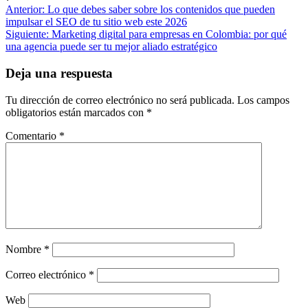
Navegación
Anterior:
Lo que debes saber sobre los contenidos que pueden
impulsar el SEO de tu sitio web este 2026
de
Siguiente:
Marketing digital para empresas en Colombia: por qué
entradas
una agencia puede ser tu mejor aliado estratégico
Deja una respuesta
Tu dirección de correo electrónico no será publicada.
Los campos
obligatorios están marcados con
*
Comentario
*
Nombre
*
Correo electrónico
*
Web